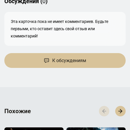
Обсуждения (
0
)
Эта карточка пока не имеет комментариев. Будьте
первыми, кто оставит здесь свой отзыв или
комментарий!
К обсуждениям
П­­­о­­­х­­­о­­­ж­­­и­­­е