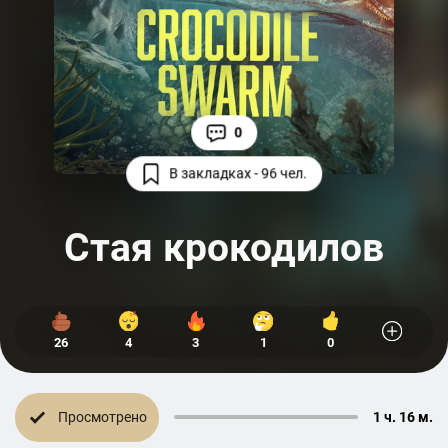
0
В закладках - 96 чел.
Стая крокодилов
26
4
3
1
0
Просмотрено
1 ч. 16 м.