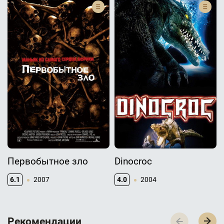
Первобытное зло
Dinocroc
6.1
2007
4.0
2004
Р­­­е­­­к­­­о­­­м­­­е­­­н­­­д­­­а­­­ц­­­и­­­и