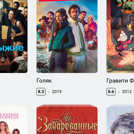
Голяк
Гравити 
8.3
2019
8.6
2012