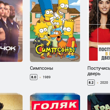
Симпсоны
Постучис
дверь
8.0
1989
8.2
2020