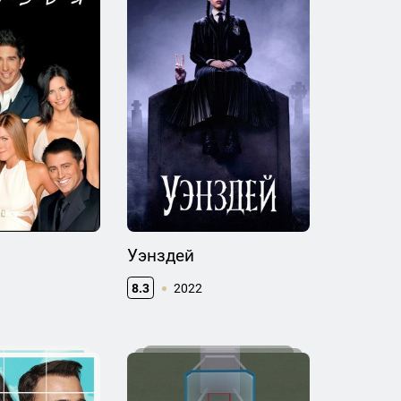
Уэнздей
8.3
2022