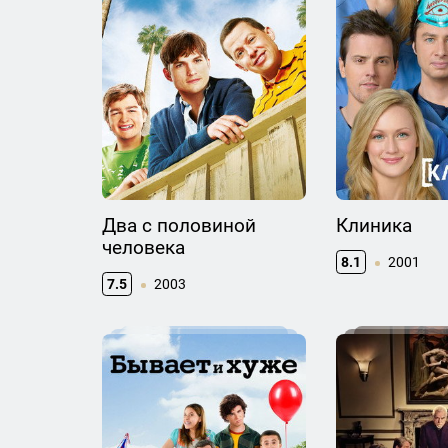
Два с половиной
Клиника
человека
8.1
2001
7.5
2003