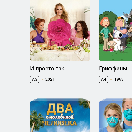
И просто так
Гриффины
7.3
2021
7.4
1999