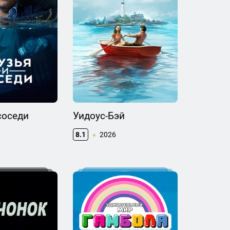
соседи
Уидоус-Бэй
8.1
2026