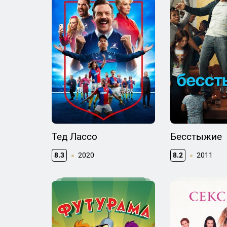
Тед Лассо
Бесстыжие
8.3
2020
8.2
2011