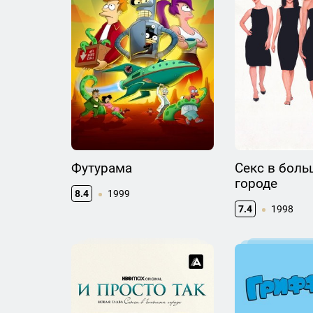
Футурама
Секс в бол
городе
8.4
1999
7.4
1998