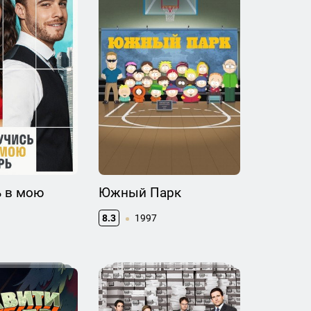
ь в мою
Южный Парк
8.3
1997