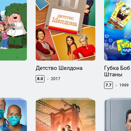
Детство Шелдона
Губка Боб
Штаны
8.0
2017
7.7
1999