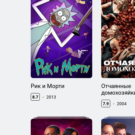
Рик и Морти
Отчаянные
домохозяйк
8.7
2013
7.9
2004