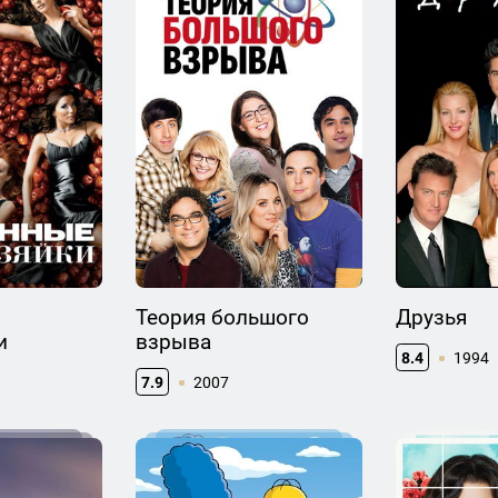
Теория большого
Друзья
и
взрыва
8.4
1994
7.9
2007