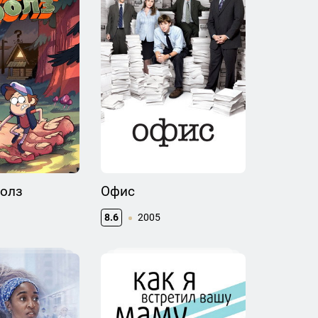
Фолз
Офис
8.6
2005