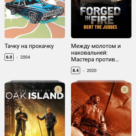
Тачку на прокачку
Между молотом и
наковальней:
6.0
2004
Мастера против
судей
8.4
2020