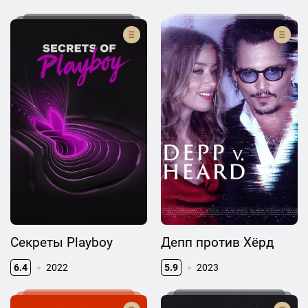
Секреты Playboy
Депп против Хёрд
6.4
2022
5.9
2023