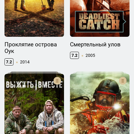
Проклятие острова
Смертельный улов
Оук
7.2
2005
7.2
2014