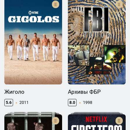
Жиголо
Архивы ФБР
5.6
2011
8.0
1998