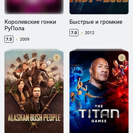
Королевские гонки
Быстрые и громкие
РуПола
7.0
2012
7.5
2009