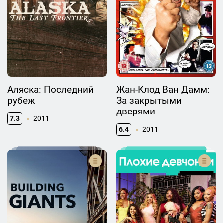
Аляска: Последний
Жан-Клод Ван Дамм:
рубеж
За закрытыми
дверями
7.3
2011
6.4
2011