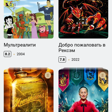
Мультреалити
Добро пожаловать в
Рексэм
8.2
2004
7.8
2022