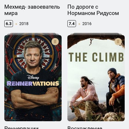
Мехмед- завоеватель
По дороге с
мира
Норманом Ридусом
6.3
2018
7.4
2016
Реннервации
Восхождение