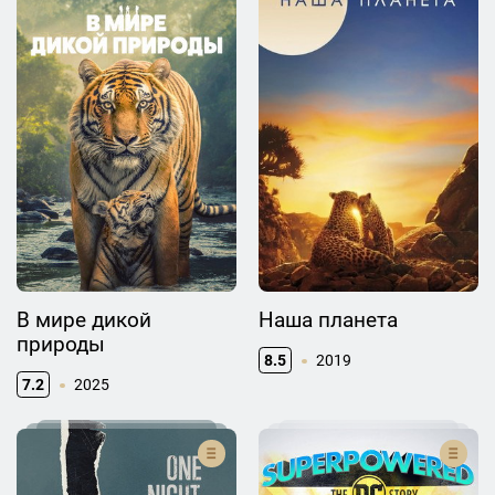
В мире дикой
Наша планета
природы
8.5
2019
7.2
2025