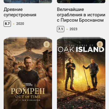
Древние
Величайшие
суперстроения
ограбления в истории
с Пирсом Броснаном
8.7
2020
7.1
2023