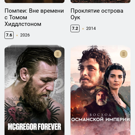
Помпеи: Вне времени
Проклятие острова
с Томом
Оук
Хиддлстоном
7.2
2014
7.6
2026