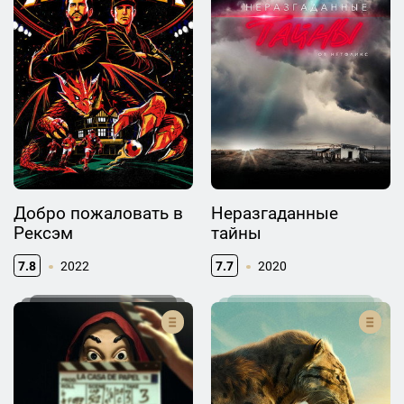
Добро пожаловать в
Неразгаданные
Рексэм
тайны
7.8
2022
7.7
2020