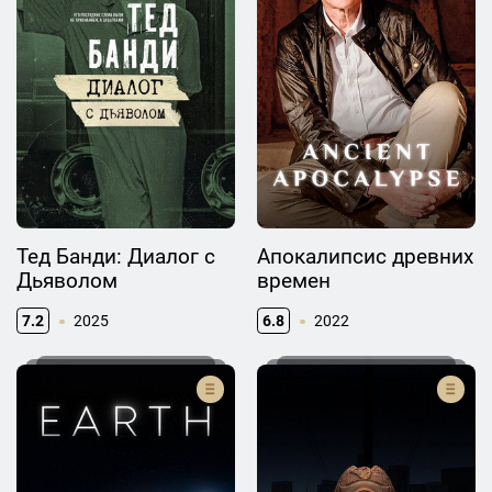
Тед Банди: Диалог с
Апокалипсис древних
Дьяволом
времен
7.2
2025
6.8
2022