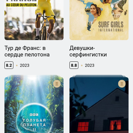
Тур де Франс: в
Девушки-
сердце пелотона
серфингистки
8.2
2023
8.8
2023