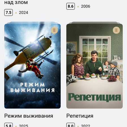
над злом
8.6
2006
7.5
2024
Режим выживания
Репетиция
5.8
2025
8.0
2022