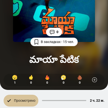
0
В закладках - 15 чел.
మాయా పేటిక
1
0
0
0
0
Просмотрено
2 ч. 22 м.