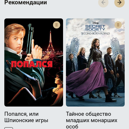
Р­­­е­­­к­­­о­­­м­­­е­­­н­­­д­­­а­­­ц­­­и­­­и
Попался, или
Тайное общество
Шпионские игры
младших монарших
особ