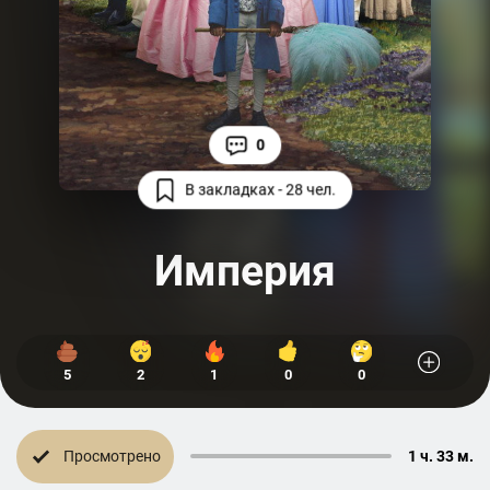
0
В закладках - 28 чел.
Империя
5
2
1
0
0
Просмотрено
1 ч. 33 м.