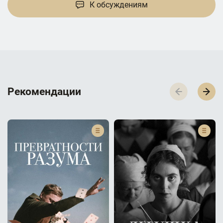
К обсуждениям
Р­­­е­­­к­­­о­­­м­­­е­­­н­­­д­­­а­­­ц­­­и­­­и