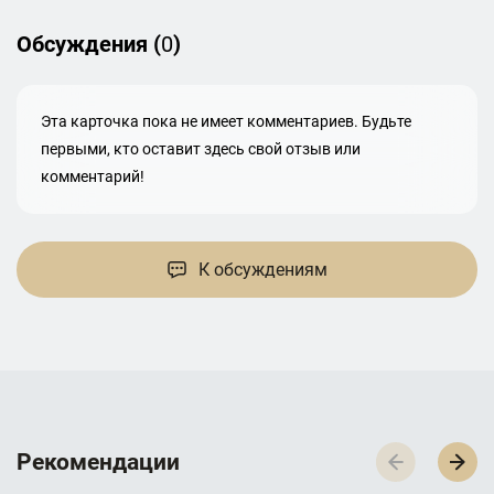
Обсуждения (
0
)
Эта карточка пока не имеет комментариев. Будьте
первыми, кто оставит здесь свой отзыв или
комментарий!
К обсуждениям
Р­­­е­­­к­­­о­­­м­­­е­­­н­­­д­­­а­­­ц­­­и­­­и