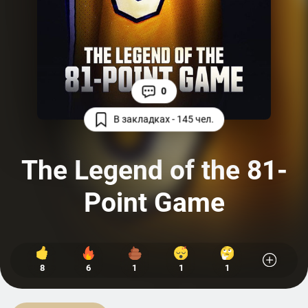
0
В закладках - 145 чел.
The Legend of the 81-
Point Game
8
6
1
1
1