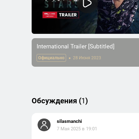
International Trailer [Subtitled]
Официально
28 Июня 2023
Обсуждения (
1
)
silasmanchi
7 Мая 2025 в 19:01