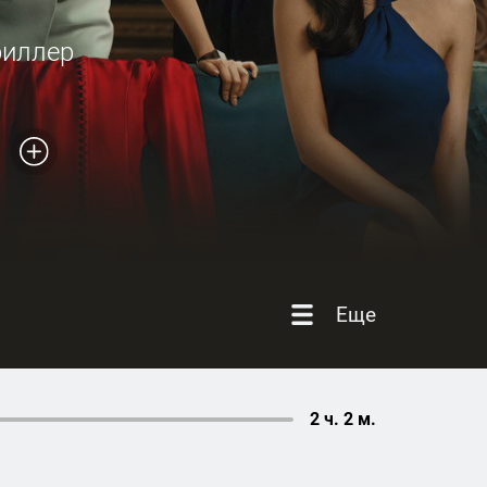
риллер
Еще
2 ч. 2 м.