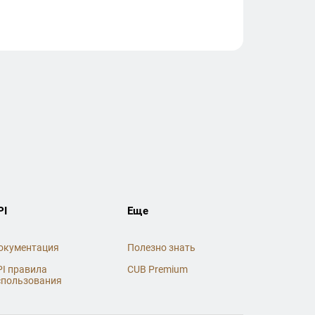
PI
Еще
окументация
Полезно знать
PI правила
CUB Premium
спользования