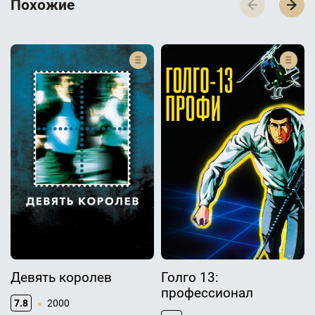
П­­­о­­­х­­­о­­­ж­­­и­­­е
Девять королев
Голго 13:
профессионал
7.8
2000