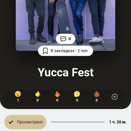
0
В закладках - 2 чел.
Yucca Fest
1
0
0
0
0
Просмотрено
1 ч. 26 м.