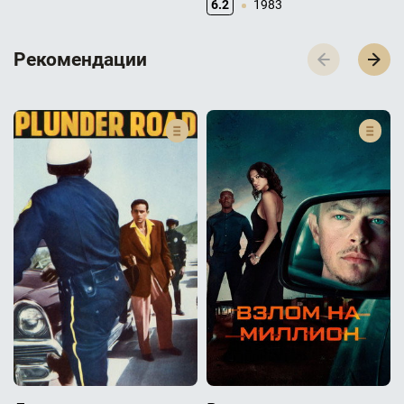
6.2
1983
Р­­­е­­­к­­­о­­­м­­­е­­­н­­­д­­­а­­­ц­­­и­­­и