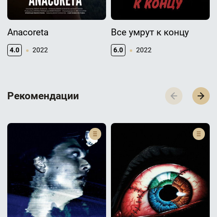
Anacoreta
Все умрут к концу
4.0
2022
6.0
2022
Р­­­е­­­к­­­о­­­м­­­е­­­н­­­д­­­а­­­ц­­­и­­­и