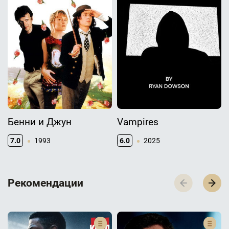
Бенни и Джун
Vampires
7.0
1993
6.0
2025
Р­­­е­­­к­­­о­­­м­­­е­­­н­­­д­­­а­­­ц­­­и­­­и