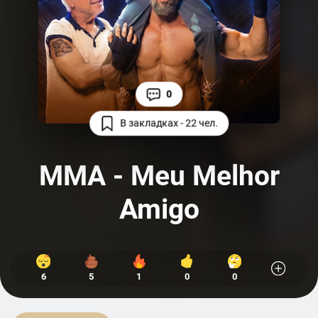
0
В закладках - 22 чел.
MMA - Meu Melhor
Amigo
6
5
1
0
0