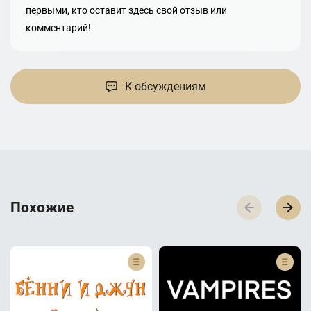
первыми, кто оставит здесь свой отзыв или
комментарий!
К обсуждениям
П­­­о­­­х­­­о­­­ж­­­и­­­е