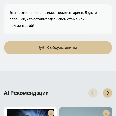
Эта карточка пока не имеет комментариев. Будьте
первыми, кто оставит здесь свой отзыв или
комментарий!
К обсуждениям
AI Р­е­к­о­м­е­н­д­а­ц­и­и