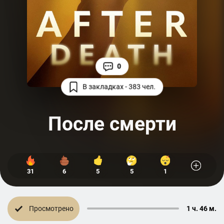
0
В закладках - 383 чел.
После смерти
31
6
5
5
1
Просмотрено
1 ч. 46 м.