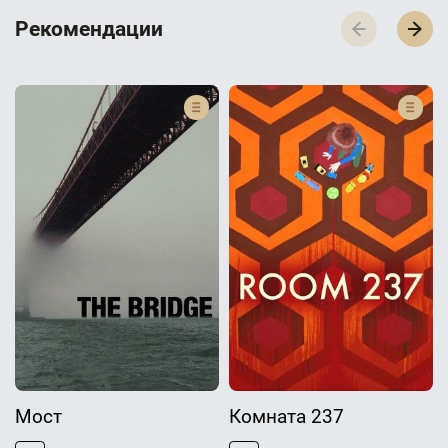
Р­­­е­­­к­­­о­­­м­­­е­­­н­­­д­­­а­­­ц­­­и­­­и
Мост
Комната 237