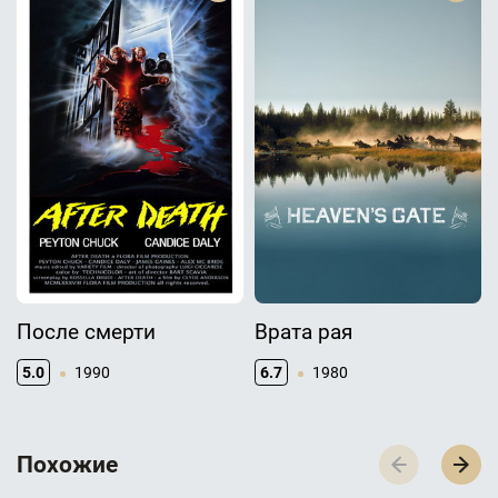
После смерти
Врата рая
5.0
1990
6.7
1980
П­­­о­­­х­­­о­­­ж­­­и­­­е