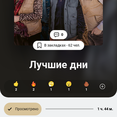
0
В закладках - 62 чел.
Лучшие дни
2
2
1
1
1
Просмотрено
1 ч. 44 м.