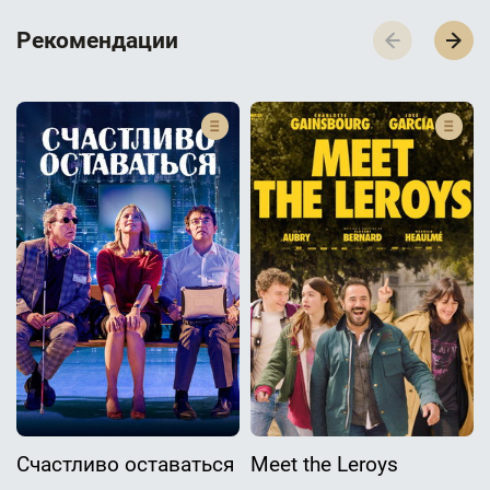
Р­­­е­­­к­­­о­­­м­­­е­­­н­­­д­­­а­­­ц­­­и­­­и
Счастливо оставаться
Meet the Leroys