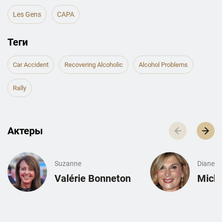
Les Gens
CAPA
Теги
Car Accident
Recovering Alcoholic
Alcohol Problems
Rally
Актеры
Suzanne
Diane
Valérie Bonneton
Michè