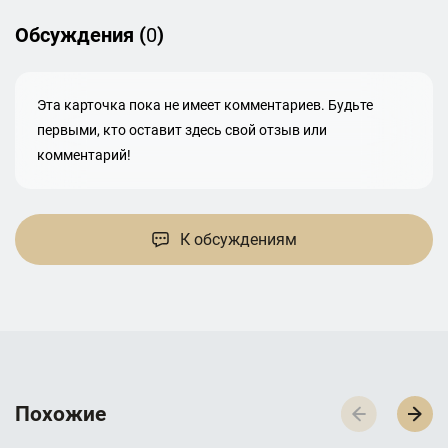
Обсуждения (
0
)
Эта карточка пока не имеет комментариев. Будьте
первыми, кто оставит здесь свой отзыв или
комментарий!
К обсуждениям
П­­­о­­­х­­­о­­­ж­­­и­­­е