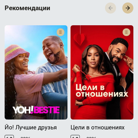
Р­­­е­­­к­­­о­­­м­­­е­­­н­­­д­­­а­­­ц­­­и­­­и
Йо! Лучшие друзья
Цели в отношениях