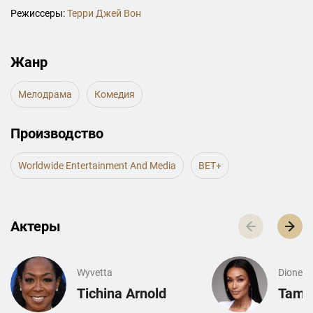
Режиссеры:
Терри Джей Вон
Жанр
Мелодрама
Комедия
Производство
Worldwide Entertainment And Media
BET+
Актеры
Wyvetta
Dione
Tichina Arnold
Tami