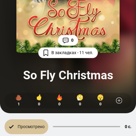
0
В закладках - 11 чел.
So Fly Christmas
1
0
0
0
0
Просмотрено
0 с.