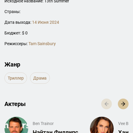
Исходное название: 13th Summer
Страны:
Дата выхода:
14 Июня 2024
Бюджет: $ 0
Режиссеры:
Tam Sainsbury
Жанр
Триллер
Драма
Актеры
Ben Trainor
Vee Byr
Нэйтан Филлипс
Ханн