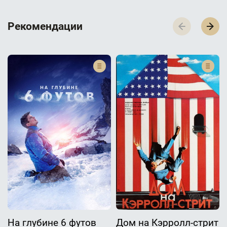
Р­­­е­­­к­­­о­­­м­­­е­­­н­­­д­­­а­­­ц­­­и­­­и
На глубине 6 футов
Дом на Кэрролл-стрит