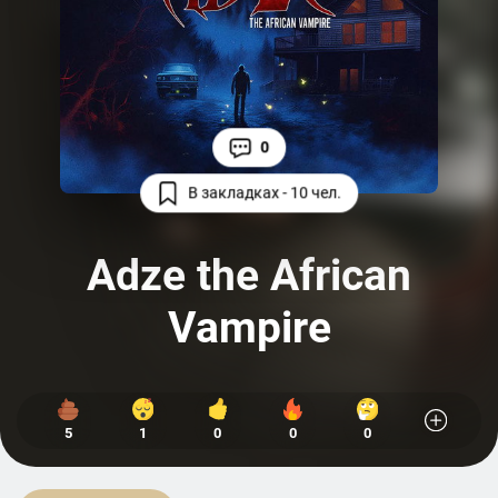
0
В закладках - 10 чел.
Adze the African
Vampire
5
1
0
0
0