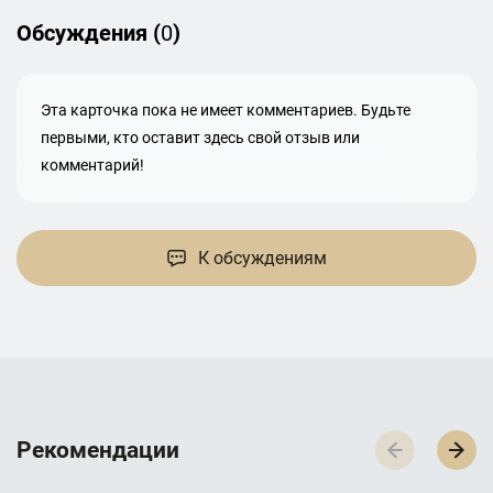
Обсуждения (
0
)
Эта карточка пока не имеет комментариев. Будьте
первыми, кто оставит здесь свой отзыв или
комментарий!
К обсуждениям
Р­­­е­­­к­­­о­­­м­­­е­­­н­­­д­­­а­­­ц­­­и­­­и