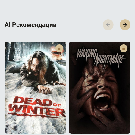
AI Р­е­к­о­м­е­н­д­а­ц­и­и