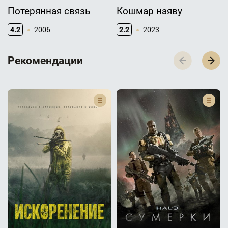
Потерянная связь
Кошмар наяву
4.2
2006
2.2
2023
Р­­­е­­­к­­­о­­­м­­­е­­­н­­­д­­­а­­­ц­­­и­­­и