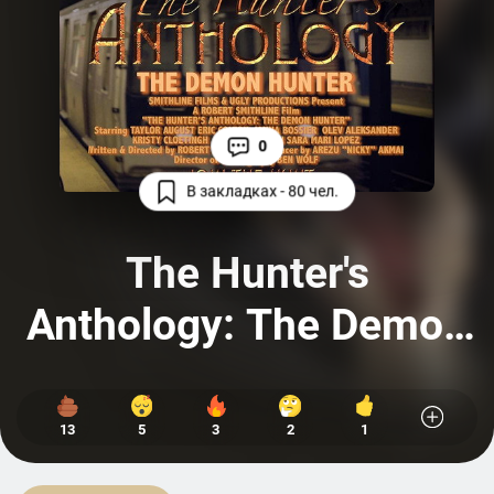
0
В закладках - 80 чел.
The Hunter's
Anthology: The Demon
Hunter
13
5
3
2
1