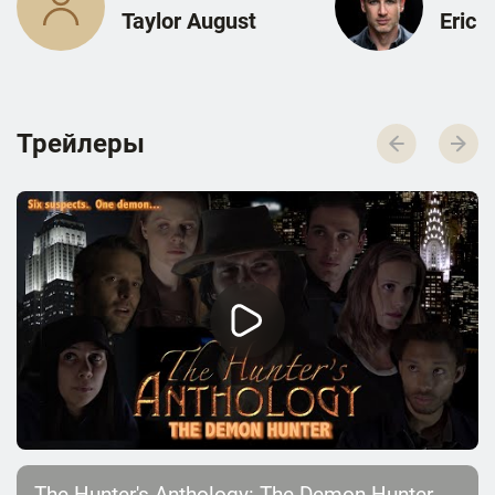
Taylor August
Eric 
Трейлеры
The Hunter's Anthology: The Demon Hunter -