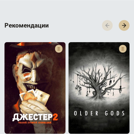
Р­­­е­­­к­­­о­­­м­­­е­­­н­­­д­­­а­­­ц­­­и­­­и