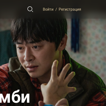
Войти
/
Регистрация
омби