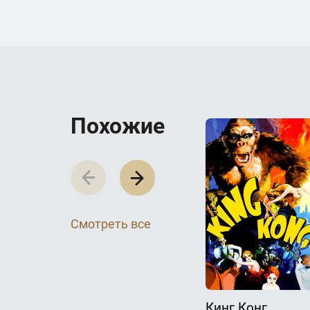
П­­­о­­­х­­­о­­­ж­­­и­­­е
Смотреть все
Кинг Конг