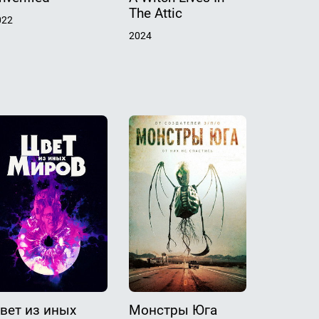
The Attic
022
8.5
20
2024
вет из иных
Монстры Юга
28 лет с