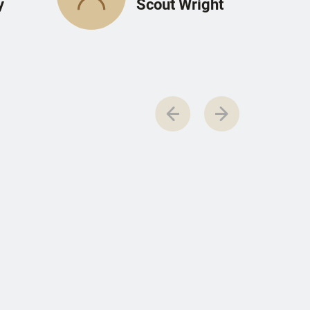
y
Scout Wright