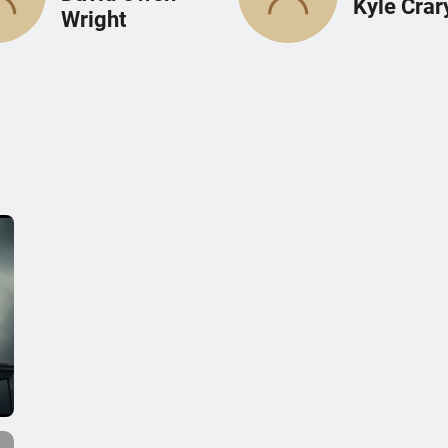
Kyle Crar
Wright