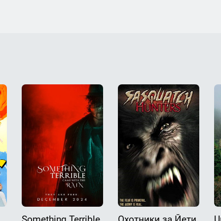
Something Terrible
Охотники за Йети
U