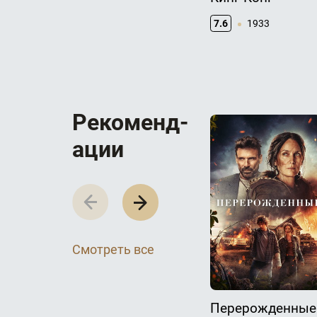
7.6
1933
Р­­­е­­­к­­­о­­­м­­­е­­­н­­­д­­­
а­­­ц­­­и­­­и
Смотреть все
Перерожденные