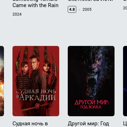
Came with the Rain
2
4.8
2005
2024
Судная ночь в
Другой мир: Год
Ц