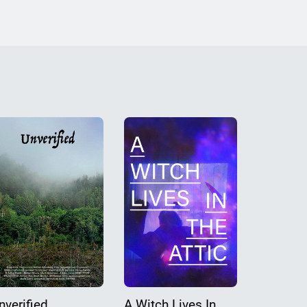
nverified
A Witch Lives In
A Xmas 