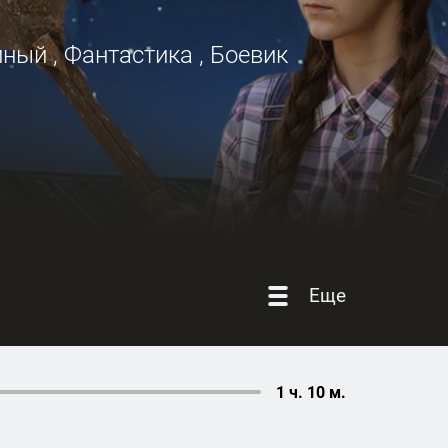
йный
,
Фантастика
,
Боевик
Еще
1 ч. 10 м.