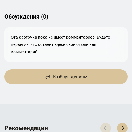
Обсуждения (
0
)
Эта карточка пока не имеет комментариев. Будьте
первыми, кто оставит здесь свой отзыв или
комментарий!
К обсуждениям
Р­­­е­­­к­­­о­­­м­­­е­­­н­­­д­­­а­­­ц­­­и­­­и