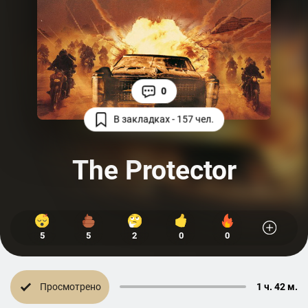
0
В закладках - 157 чел.
The Protector
5
5
2
0
0
Просмотрено
1 ч. 42 м.