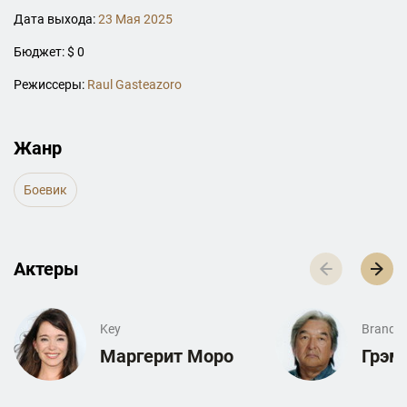
Дата выхода:
23 Мая 2025
Бюджет: $ 0
Режиссеры:
Raul Gasteazoro
Жанр
Боевик
Актеры
Key
Brand
Маргерит Моро
Грэм