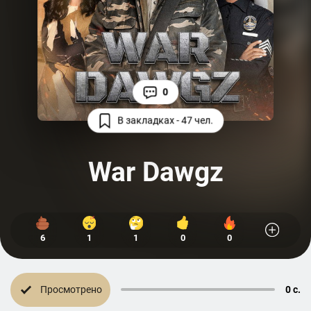
0
В закладках - 47 чел.
War Dawgz
6
1
1
0
0
Просмотрено
0 с.