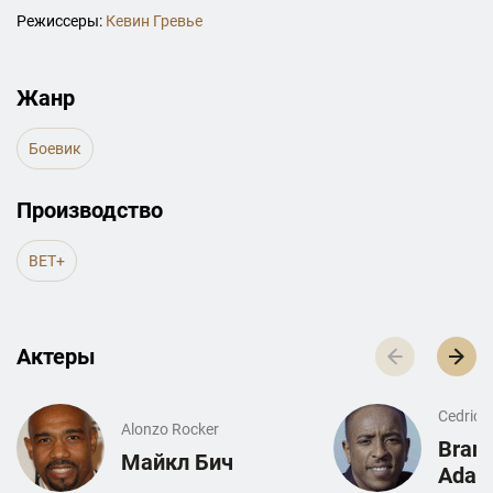
Режиссеры:
Кевин Гревье
Жанр
Боевик
Производство
BET+
Актеры
Cedric G
Alonzo Rocker
Brand
Майкл Бич
Adam