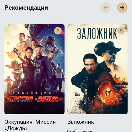
Р­­­е­­­к­­­о­­­м­­­е­­­н­­­д­­­а­­­ц­­­и­­­и
Оккупация: Миссия
Заложник
«Дождь»