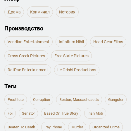
Драма
Криминал
История
Производство
Vendian Entertainment
Infinitum Nihil
Head Gear Films
Cross Creek Pictures
Free State Pictures
RatPac Entertainment
Le Grisbi Productions
Теги
Prostitute
Corruption
Boston, Massachusetts
Gangster
Fbi
Senator
Based On True Story
Irish Mob
Beaten To Death
Pay Phone
Murder
Organized Crime