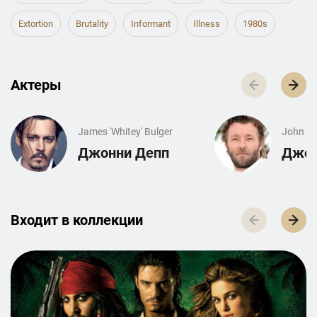
Extortion
Brutality
Informant
Illness
1980s
Актеры
James 'Whitey' Bulger
John Co
Джонни Депп
Джоэ
Входит в к­о­л­л­е­к­ц­и­и