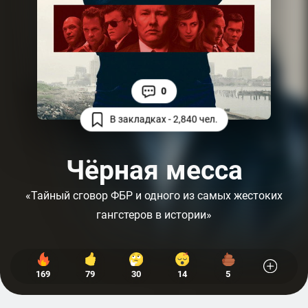
0
В закладках - 2,840 чел.
Чёрная месса
«Тайный сговор ФБР и одного из самых жестоких
гангстеров в истории»
169
79
30
14
5