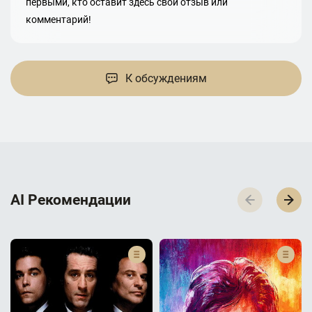
первыми, кто оставит здесь свой отзыв или
комментарий!
К обсуждениям
AI Р­е­к­о­м­е­н­д­а­ц­и­и