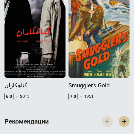
گناهکاران
Smuggler's Gold
6.0
2013
7.0
1951
Р­­­е­­­к­­­о­­­м­­­е­­­н­­­д­­­а­­­ц­­­и­­­и