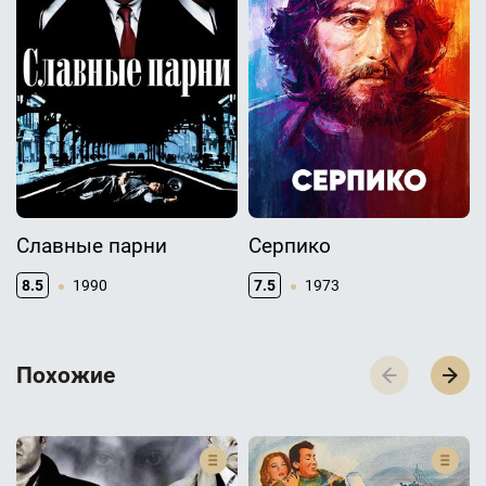
Славные парни
Серпико
8.5
1990
7.5
1973
П­­­о­­­х­­­о­­­ж­­­и­­­е