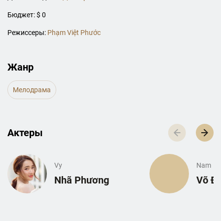
Бюджет: $ 0
Режиссеры:
Phạm Việt Phước
Жанр
Мелодрама
Актеры
Vy
Nam
Nhã Phương
Võ Đì