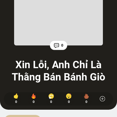
0
Xin Lỗi, Anh Chỉ Là
Thằng Bán Bánh Giò
0
0
0
0
0