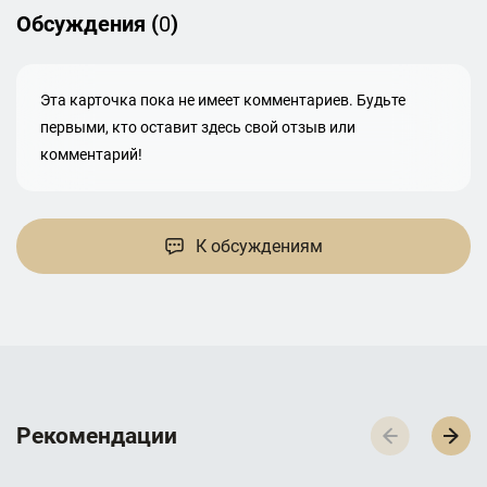
Обсуждения (
0
)
Эта карточка пока не имеет комментариев. Будьте
первыми, кто оставит здесь свой отзыв или
комментарий!
К обсуждениям
Р­­­е­­­к­­­о­­­м­­­е­­­н­­­д­­­а­­­ц­­­и­­­и