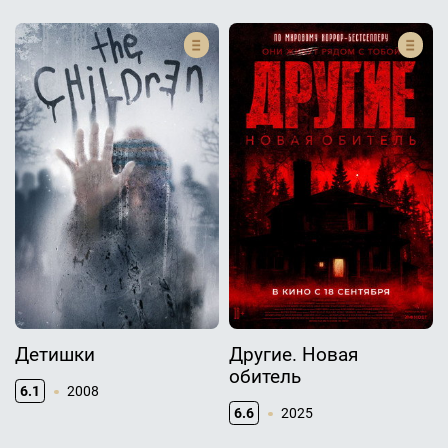
Детишки
Другие. Новая
обитель
6.1
2008
6.6
2025