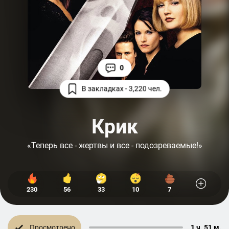
0
В закладках - 3,220 чел.
Крик
«Теперь все - жертвы и все - подозреваемые!»
230
56
33
10
7
Просмотрено
1 ч. 51 м.