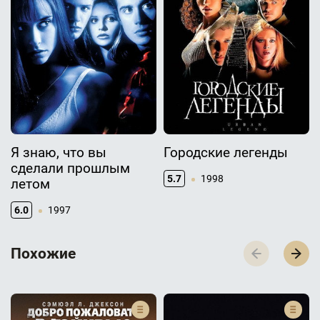
Я знаю, что вы
Городские легенды
сделали прошлым
5.7
1998
летом
6.0
1997
П­­­о­­­х­­­о­­­ж­­­и­­­е