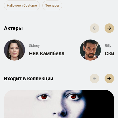
Halloween Costume
Teenager
Актеры
Sidney
Billy
Нив Кэмпбелл
Скит
Входит в к­о­л­л­е­к­ц­и­и