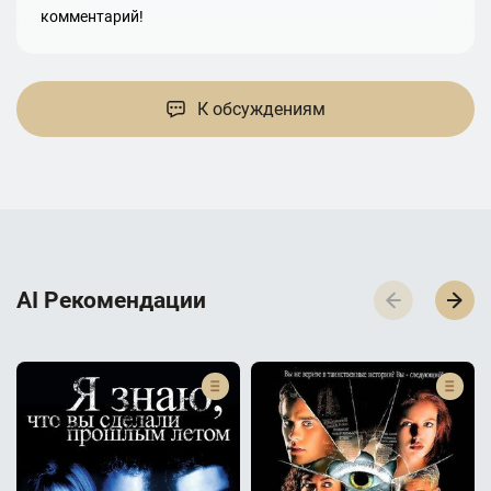
комментарий!
К обсуждениям
AI Р­е­к­о­м­е­н­д­а­ц­и­и