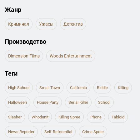
Жанр
Криминал
Ужасы
Детектив
Производство
Dimension Films
Woods Entertainment
Теги
High School
Small Town
California
Riddle
Killing
Halloween
House Party
Serial Killer
School
Slasher
Whodunit
Killing Spree
Phone
Tabloid
News Reporter
Self-Referential
Crime Spree