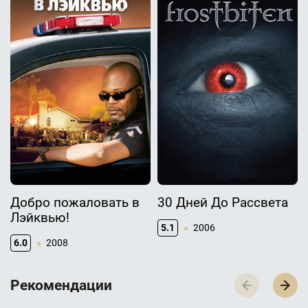
Добро пожаловать в
30 Дней До Рассвета
Лэйквью!
5.1
2006
6.0
2008
Р­­­е­­­к­­­о­­­м­­­е­­­н­­­д­­­а­­­ц­­­и­­­и