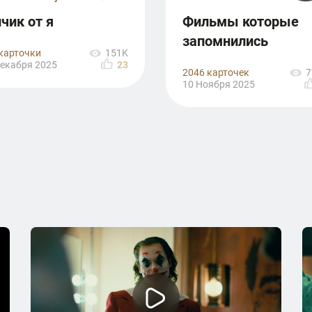
чик от я
Фильмы которые
запомнились
карточки
151K
екабря 2025
23
2046 карточек
7
10 Ноября 2025