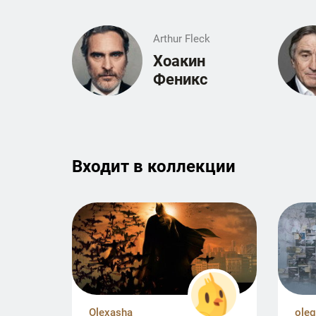
Arthur Fleck
Хоакин
Феникс
Входит в к­о­л­л­е­к­ц­и­и
Olexasha
ole