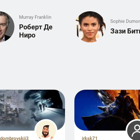
Murray Franklin
Sophie Dumo
Роберт Де
Зази Бит
Ниро
gdombrovskij3
irksk71