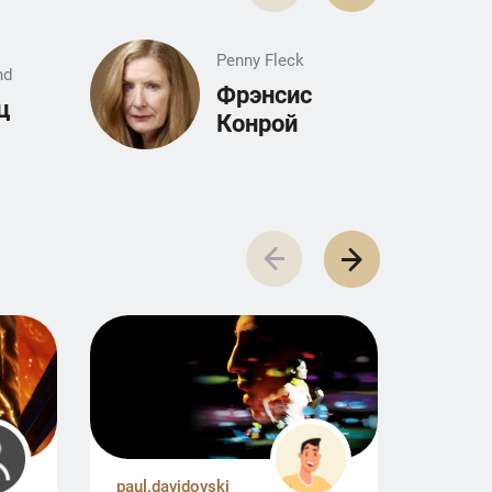
Penny Fleck
nd
Фрэнсис
ц
Конрой
paul.davidovski
baschi