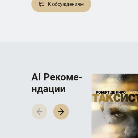
К обсуждениям
AI Р­е­к­о­м­е­
н­д­а­ц­и­и