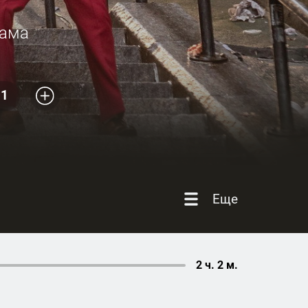
ама
01
Еще
2 ч. 2 м.