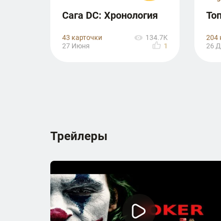
Сага DC: Хронология
Топ
43 карточки
204 
134.7K
27 Июня
1
26 Д
Трейлеры