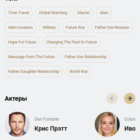
Time Travel
Global Warming
Glacier
Alien
Alien Invasion
Military
Future War
Father Son Reunion
Hope For Future
Changing The Past Or Future
Message From The Future
Father Son Relationship
Father Daughter Relationship
World War
Актеры
Dan Forester
Colonel
Крис Прэтт
Ивон