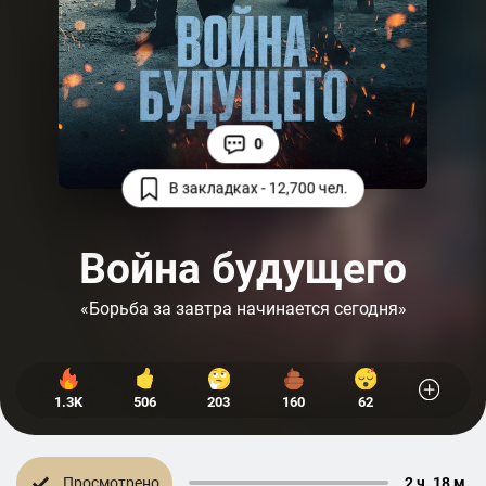
0
В закладках - 12,700 чел.
Война будущего
«Борьба за завтра начинается сегодня»
1.3K
506
203
160
62
Просмотрено
2 ч. 18 м.