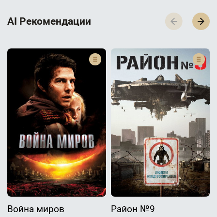
AI Р­е­к­о­м­е­н­д­а­ц­и­и
Война миров
Район №9