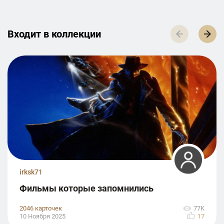
Входит в к­о­л­л­е­к­ц­и­и
irksk71
Фильмы которые запомнились
2046 карточек
77K
10 Ноября 2025
17