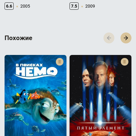
6.6
2005
7.5
2009
П­­­о­­­х­­­о­­­ж­­­и­­­е