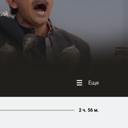
ый
Еще
2 ч. 56 м.