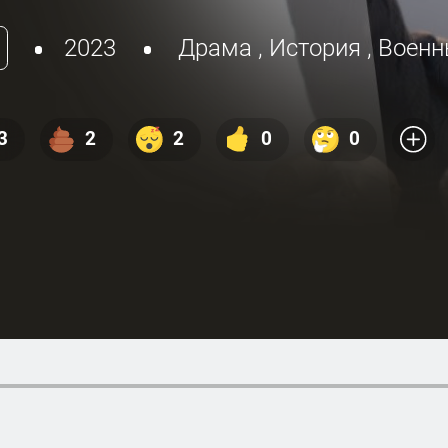
2023
Драма
,
История
,
Военн
3
2
2
0
0