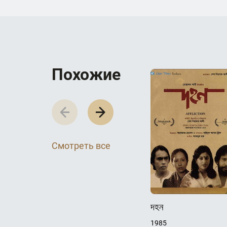
П­­­о­­­х­­­о­­­ж­­­и­­­е
Смотреть все
দহন
1985