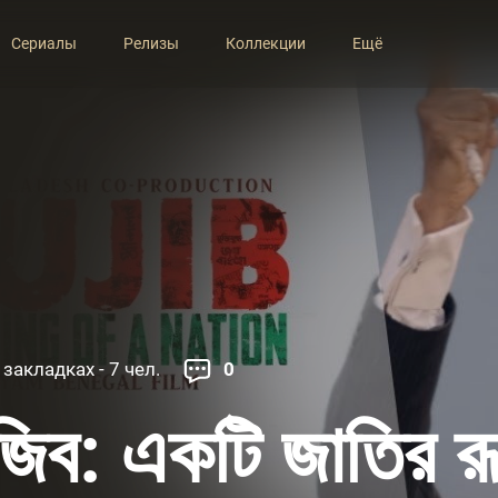
Сериалы
Релизы
Коллекции
Ещё
 закладках - 7 чел.
0
ুজিব: একটি জাতির র