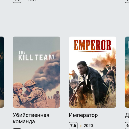
Убийственная
Император
Д
команда
7.6
2020
6