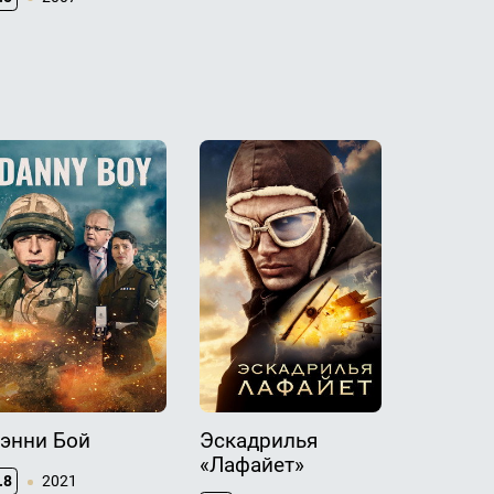
6.4
20
энни Бой
Эскадрилья
Война п
«Лафайет»
принуж
.8
2021