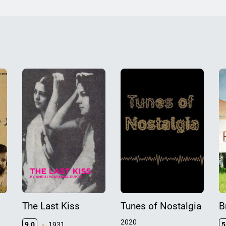
The Last Kiss
Tunes of Nostalgia
B
2020
9.0
1931
5