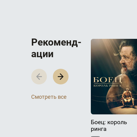
Р­­­е­­­к­­­о­­­м­­­е­­­н­­­д­­­
а­­­ц­­­и­­­и
Смотреть все
Боец: король
ринга