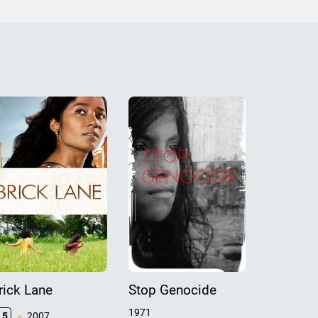
rick Lane
Stop Genocide
Агент-9
уничто
1971
.5
2007