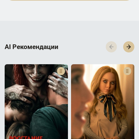
AI Р­е­к­о­м­е­н­д­а­ц­и­и