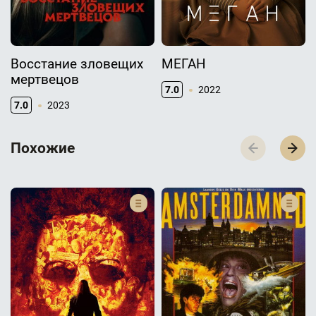
Восстание зловещих
МЕГАН
мертвецов
7.0
2022
7.0
2023
П­­­о­­­х­­­о­­­ж­­­и­­­е