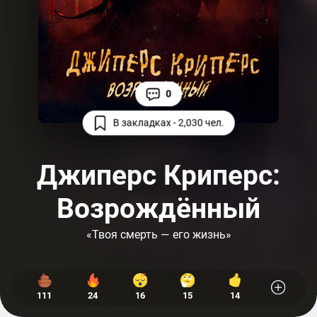
0
В закладках - 2,030 чел.
Джиперс Криперс:
Возрождённый
«Твоя смерть — его жизнь»
111
24
16
15
14