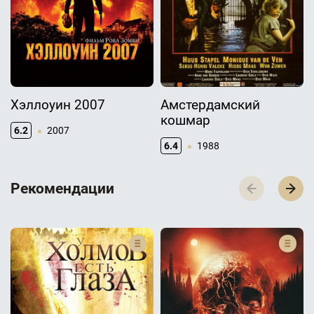
Хэллоуин 2007
Амстердамский
кошмар
6.2
2007
6.4
1988
Р­­­е­­­к­­­о­­­м­­­е­­­н­­­д­­­а­­­ц­­­и­­­и