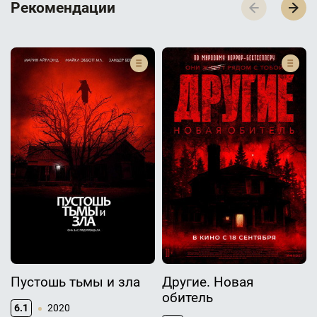
Р­­­е­­­к­­­о­­­м­­­е­­­н­­­д­­­а­­­ц­­­и­­­и
Пустошь тьмы и зла
Другие. Новая
обитель
6.1
2020