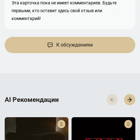
Эта карточка пока не имеет комментариев. Будьте
первыми, кто оставит здесь свой отзыв или
комментарий!
К обсуждениям
AI Р­е­к­о­м­е­н­д­а­ц­и­и