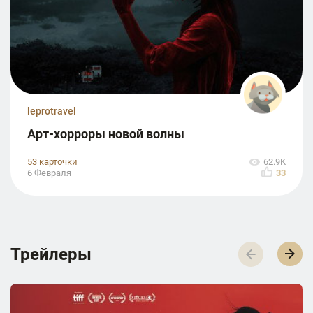
leprotravel
Арт-хорроры новой волны
53 карточки
62.9K
6 Февраля
33
Трейлеры