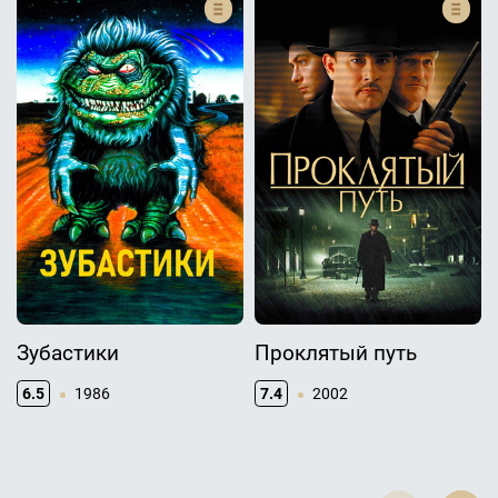
Зубастики
Проклятый путь
6.5
1986
7.4
2002