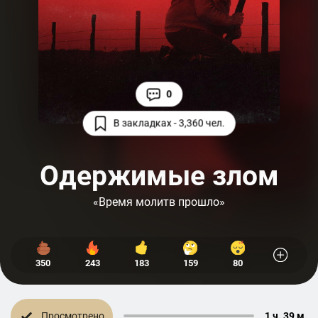
0
В закладках - 3,360 чел.
Одержимые злом
«Время молитв прошло»
350
243
183
159
80
Просмотрено
1 ч. 39 м.