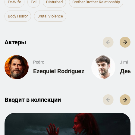
Ex-Wife
Evil
Disturbed
Brother Brother Relationship
Body Horror
Brutal Violence
Актеры
Pedro
Jimi
Ezequiel Rodríguez
Деми
Входит в к­о­л­л­е­к­ц­и­и