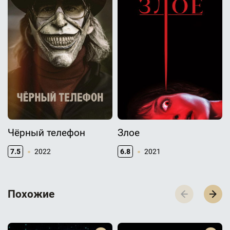
Чёрный телефон
Злое
7.5
2022
6.8
2021
П­­­о­­­х­­­о­­­ж­­­и­­­е