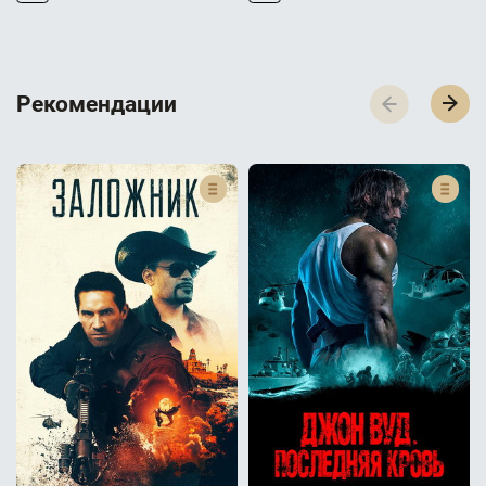
Р­­­е­­­к­­­о­­­м­­­е­­­н­­­д­­­а­­­ц­­­и­­­и