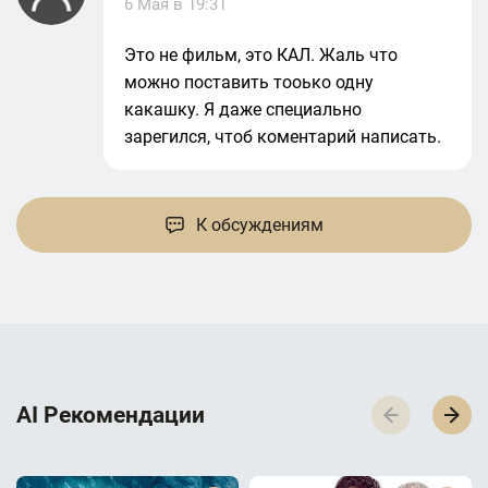
6 Мая в 19:31
Это не фильм, это КАЛ. Жаль что
можно поставить тооько одну
какашку. Я даже специально
зарегился, чтоб коментарий написать.
К обсуждениям
AI Р­е­к­о­м­е­н­д­а­ц­и­и