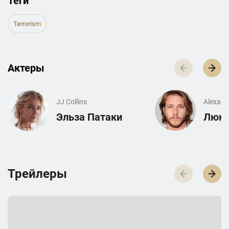
Теги
Terrorism
Актеры
JJ Collins
Alexand
Эльза Патаки
Люк 
Трейлеры