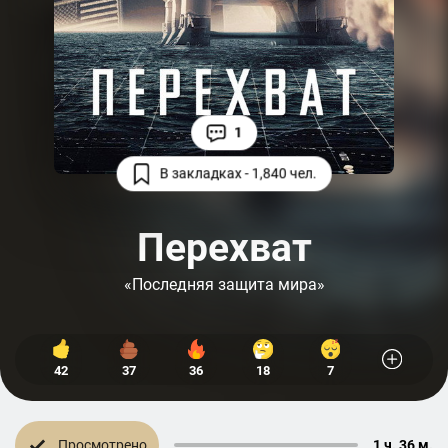
1
В закладках - 1,840 чел.
Перехват
«Последняя защита мира»
42
37
36
18
7
Просмотрено
1 ч. 36 м.