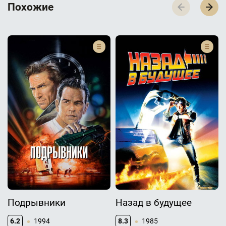
П­­­о­­­х­­­о­­­ж­­­и­­­е
Подрывники
Назад в будущее
6.2
1994
8.3
1985