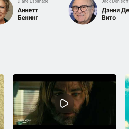
Diane Espilnade
Jack Denisoff
Аннетт
Дэнни Д
Бенинг
Вито