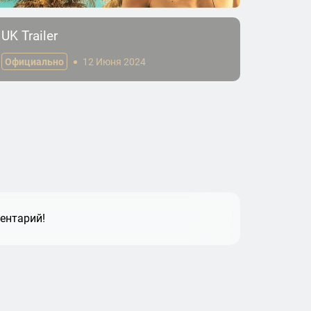
UK Trailer
Officia
Официально
12 Июня 2024
Офици
ентарий!