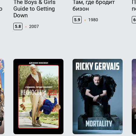
The Boys & Girls
Там, где бродит
П
о
Guide to Getting
бизон
п
Down
5.9
1980
6
5.8
2007