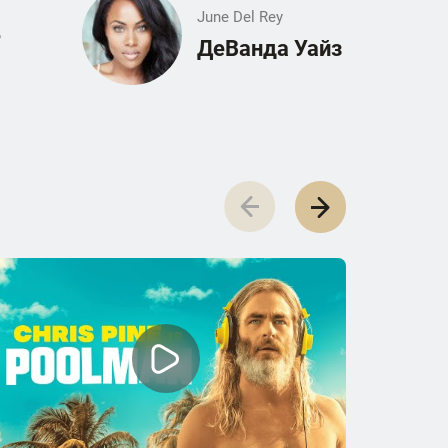
June Del Rey
е
ДеВанда Уайз