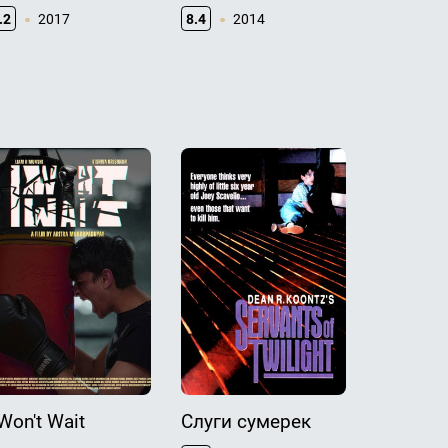
.2
2017
8.4
2014
7.8
20
 Won't Wait
Слуги сумерек
Неоспо