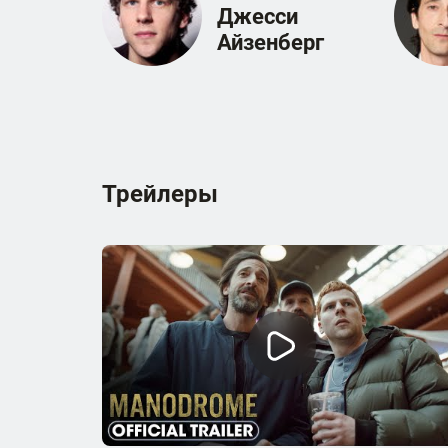
Джесси
Айзенберг
Трейлеры