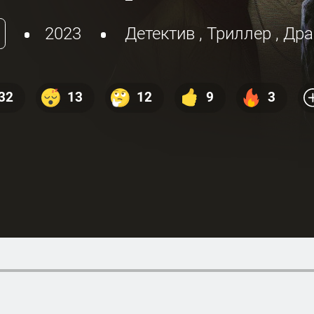
2023
Детектив
,
Триллер
,
Др
32
13
12
9
3