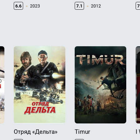
6.6
2023
7.1
2012
7
Отряд «Дельта»
Timur
I