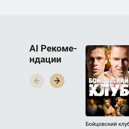
AI Р­е­к­о­м­е­
н­д­а­ц­и­и
Бойцовский клу