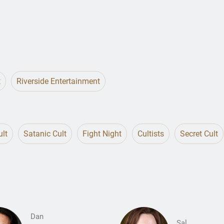
t
Riverside Entertainment
ult
Satanic Cult
Fight Night
Cultists
Secret Cult
Dan
Sal