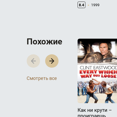
8.4
1999
П­­­о­­­х­­­о­­­ж­­­и­­­е
Смотреть все
Как ни крути –
проиграешь