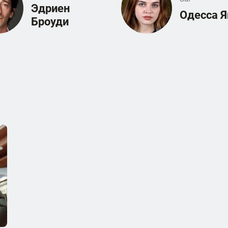
Эдриен
Одесса Я
Броуди