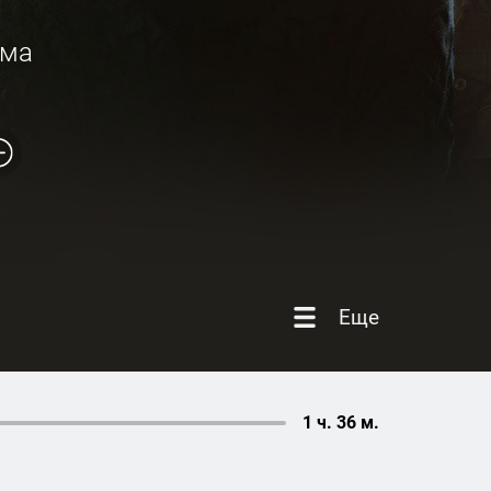
ама
Еще
1 ч. 36 м.