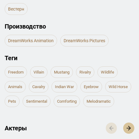
Вестерн
Производство
DreamWorks Animation
DreamWorks Pictures
Теги
Freedom
Villain
Mustang
Rivalry
Wildlife
Animals
Cavalry
Indian War
Eyebrow
Wild Horse
Pets
Sentimental
Comforting
Melodramatic
Актеры