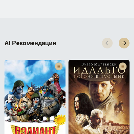
AI Р­е­к­о­м­е­н­д­а­ц­и­и