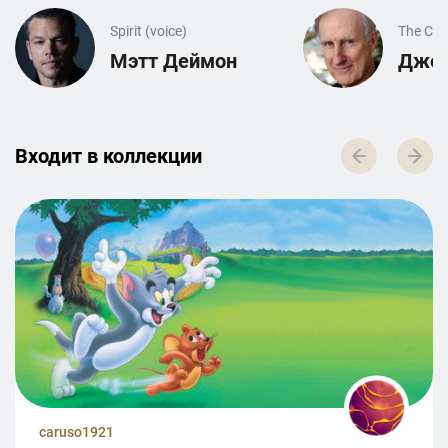
Spirit (voice)
The Colo
Мэтт Деймон
Джей
Входит в к­о­л­л­е­к­ц­и­и
caruso1921