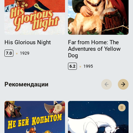
His Glorious Night
Far from Home: The
Adventures of Yellow
7.0
1929
Dog
6.2
1995
Р­­­е­­­к­­­о­­­м­­­е­­­н­­­д­­­а­­­ц­­­и­­­и