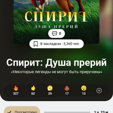
0
В закладках - 3,360 чел.
Спирит: Душа прерий
«Некоторые легенды не могут быть приручены»
327
62
25
17
13
Просмотрено
1 ч. 23 м.