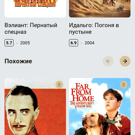
Вэлиант: Пернатый
Идальго: Погоня в
спецназ
пустыне
5.7
2005
6.9
2004
П­­­о­­­х­­­о­­­ж­­­и­­­е