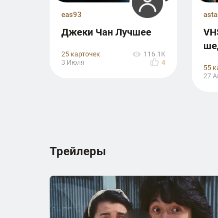
eas93
ast
Джеки Чан Лучшее
VH
ше
25 карточек
116.1K
3 Июля
4
55 к
27 А
Трейлеры