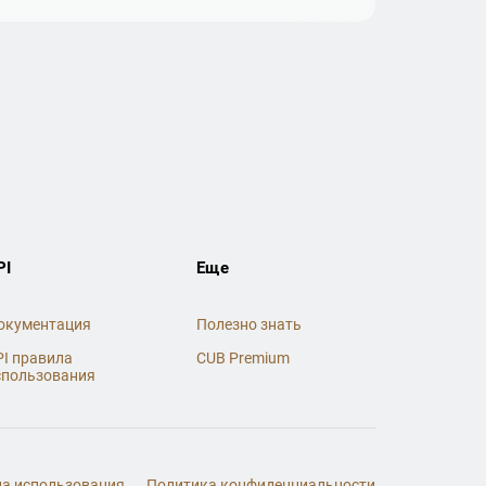
PI
Еще
окументация
Полезно знать
PI правила
CUB Premium
спользования
а использования
Политика конфиденциальности