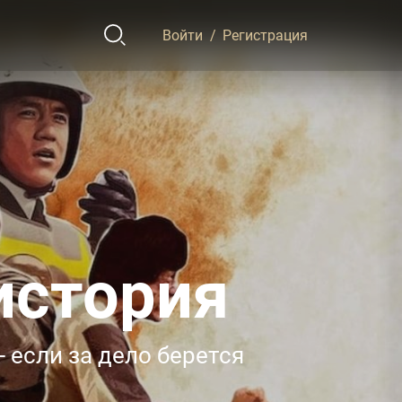
Войти
/
Регистрация
история
 если за дело берется