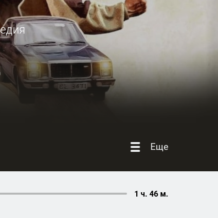
едия
Еще
1 ч. 46 м.