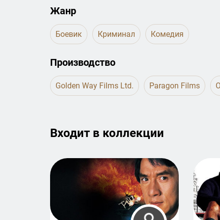
Жанр
Боевик
Криминал
Комедия
Производство
Golden Way Films Ltd.
Paragon Films
O
Входит в к­о­л­л­е­к­ц­и­и