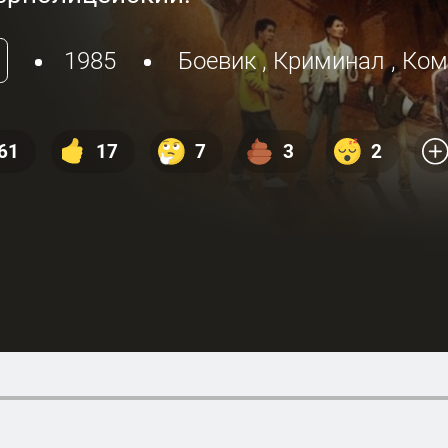
1985
Боевик
,
Криминал
,
Ком
61
17
7
3
2