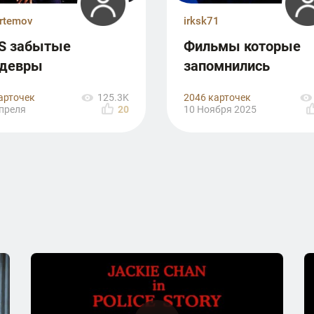
artemov
irksk71
S забытые
Фильмы которые
девры
запомнились
арточек
2046 карточек
125.3K
преля
20
10 Ноября 2025