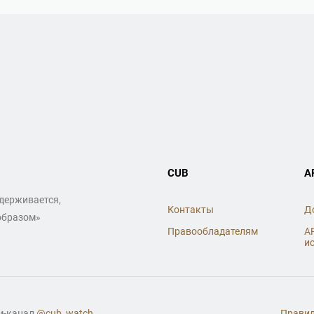
CUB
A
ддерживается,
Контакты
Д
образом»
Правообладателям
A
и
ам-канал
@cub_watch
Правил