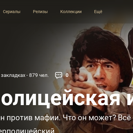
Сериалы
Релизы
Коллекции
Ещё
 закладках - 879 чел.
0
олицейская 
н против мафии. Что он может? Всё -
ерполицейский.