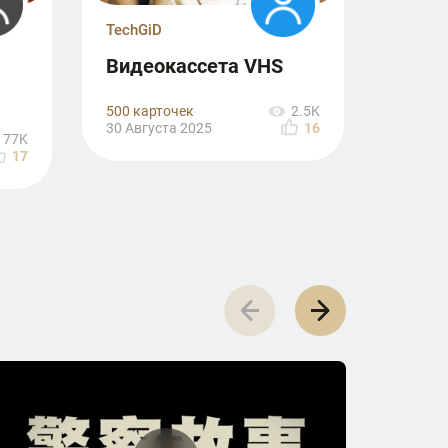
TechGiD
Видеокассета VHS
500 карточек
2.5K
30 Августа 2025
16
77K
17