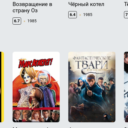
Возвращение в
Чёрный котел
Т
страну Оз
6.4
1985
7
6.7
1985