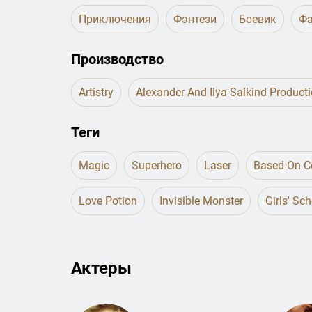
Приключения
Фэнтези
Боевик
Фа
Производство
Artistry
Alexander And Ilya Salkind Product
Теги
Magic
Superhero
Laser
Based On C
Love Potion
Invisible Monster
Girls' Sc
Актеры