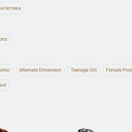
нтастика
ions
omic
Alternate Dimension
Teenage Girl
Female Prot
hool