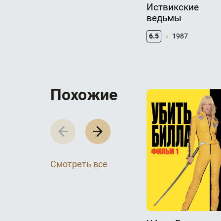
Иствикские
ведьмы
6.5
1987
П­­­о­­­х­­­о­­­ж­­­и­­­е
Смотреть все