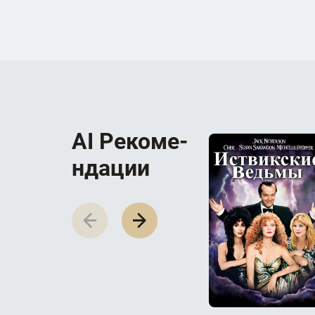
AI Р­е­к­о­м­е­
н­д­а­ц­и­и