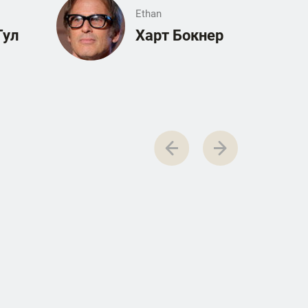
Ethan
Тул
Харт Бокнер