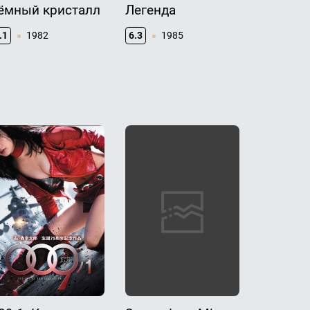
ёмный кристалл
Легенда
Трон
.1
1982
6.3
1985
6.6
19