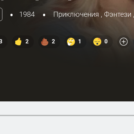
1984
Приключения
,
Фэнтези
3
2
2
1
0