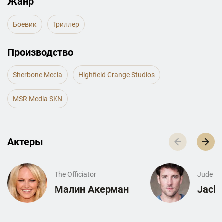
Жанр
Боевик
Триллер
Производство
Sherbone Media
Highfield Grange Studios
MSR Media SKN
Актеры
The Officiator
Jude
Малин Акерман
Jack 