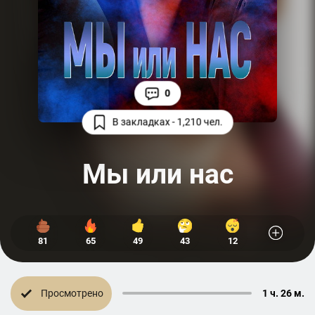
0
В закладках - 1,210 чел.
Мы или нас
81
65
49
43
12
Просмотрено
1 ч. 26 м.