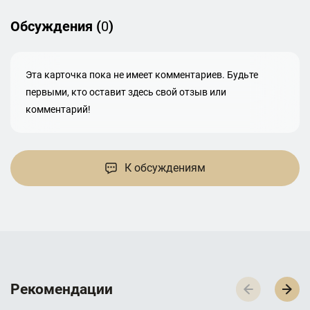
Обсуждения (
0
)
Эта карточка пока не имеет комментариев. Будьте
первыми, кто оставит здесь свой отзыв или
комментарий!
К обсуждениям
Р­­­е­­­к­­­о­­­м­­­е­­­н­­­д­­­а­­­ц­­­и­­­и