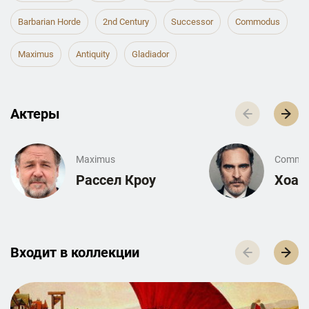
Barbarian Horde
2nd Century
Successor
Commodus
Maximus
Antiquity
Gladiador
Актеры
Maximus
Commo
Рассел Кроу
Хоак
Входит в к­о­л­л­е­к­ц­и­и