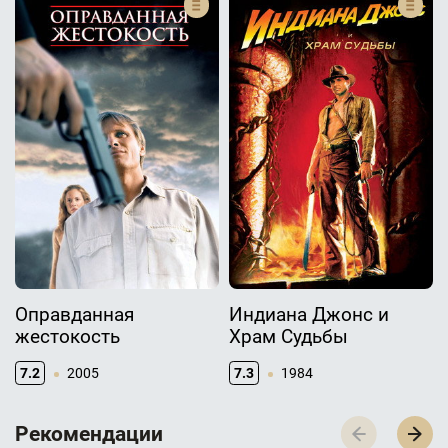
Оправданная
Индиана Джонс и
жестокость
Храм Судьбы
7.2
2005
7.3
1984
Р­­­е­­­к­­­о­­­м­­­е­­­н­­­д­­­а­­­ц­­­и­­­и