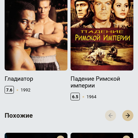
Гладиатор
Падение Римской
империи
7.6
1992
6.5
1964
П­­­о­­­х­­­о­­­ж­­­и­­­е