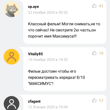
41
sp.aye
22 Ноября 2024 в 09:20
Классный фильм! Могли снимать,не то
что сейчас! Не смотрите 2ю часть,он
порочит имя Максимуса!!!
19
Vitaliy85
14 Ноября 2024 в 14:35
Фильм достоин чтобы его
пересматривать изредка! 8/10
"МАКСИМУС"!
17
zfagent
12 Января 2025 в 19:04