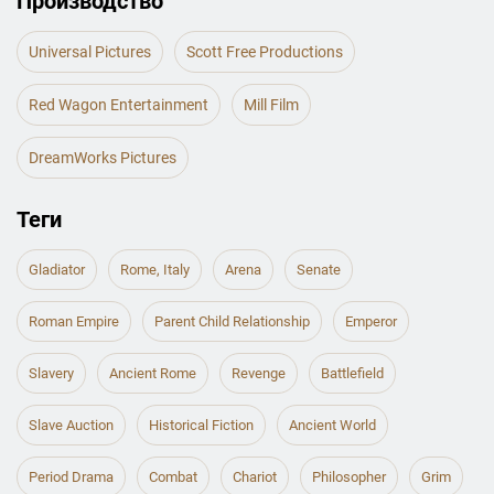
Производство
Universal Pictures
Scott Free Productions
Red Wagon Entertainment
Mill Film
DreamWorks Pictures
Теги
Gladiator
Rome, Italy
Arena
Senate
Roman Empire
Parent Child Relationship
Emperor
Slavery
Ancient Rome
Revenge
Battlefield
Slave Auction
Historical Fiction
Ancient World
Period Drama
Combat
Chariot
Philosopher
Grim