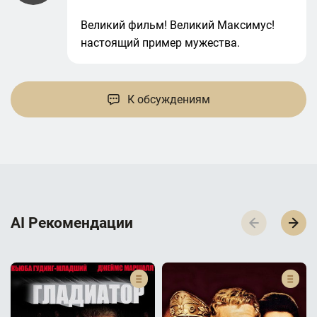
Великий фильм! Великий Максимус!
настоящий пример мужества.
К обсуждениям
AI Р­е­к­о­м­е­н­д­а­ц­и­и