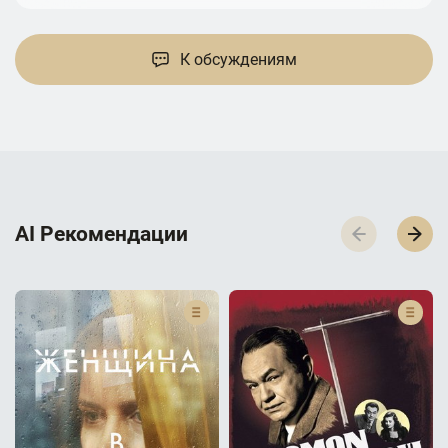
К обсуждениям
AI Р­е­к­о­м­е­н­д­а­ц­и­и