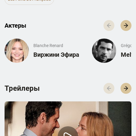
Актеры
Blanche Renard
Grégoir
Виржини Эфира
Melvi
Трейлеры