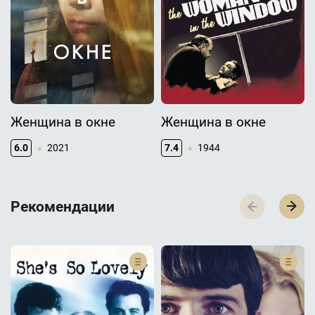
Женщина в окне
Женщина в окне
6.0
2021
7.4
1944
Р­­­е­­­к­­­о­­­м­­­е­­­н­­­д­­­а­­­ц­­­и­­­и