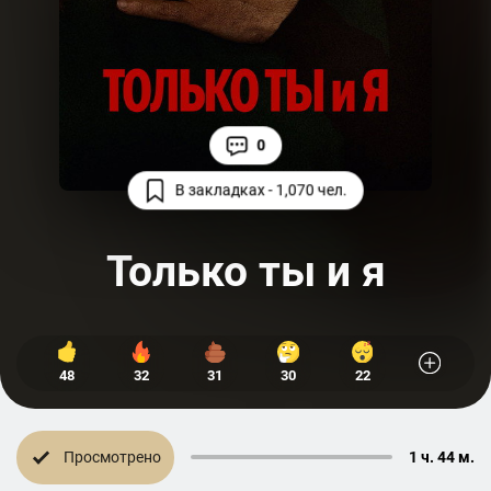
0
В закладках - 1,070 чел.
Только ты и я
48
32
31
30
22
Просмотрено
1 ч. 44 м.