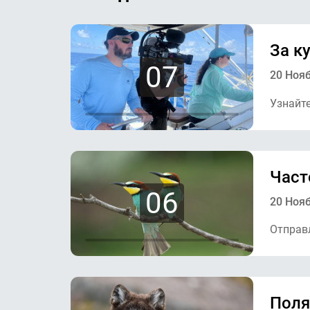
За к
07
20 Ноя
Узнайте
Част
06
20 Ноя
Отправл
Поля