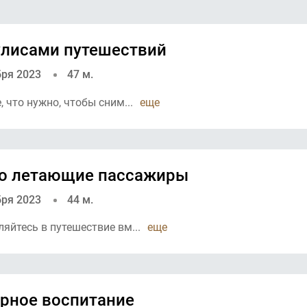
улисами путешествий
бря 2023
47 м.
, что нужно, чтобы сним...
еще
о летающие пассажиры
бря 2023
44 м.
яйтесь в путешествие вм...
еще
рное воспитание