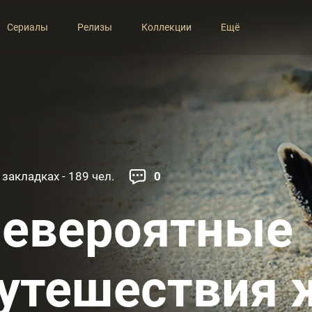
Сериалы
Релизы
Коллекции
Ещё
 закладках - 189 чел.
0
евероятные
утешествия 