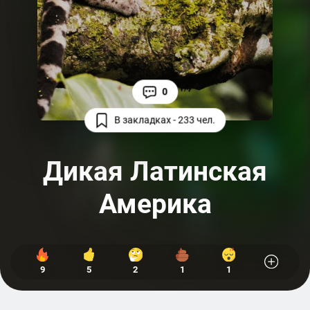
0
В закладках - 233 чел.
Дикая Латинская
Америка
9
5
2
1
1