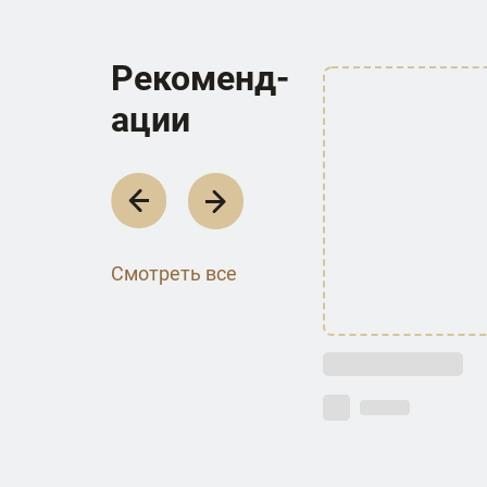
Р­е­к­о­м­е­н­д­
а­ц­и­и
Смотреть все