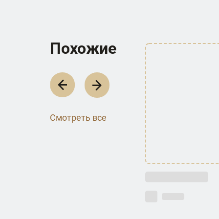
П­о­х­о­ж­и­е
Смотреть все