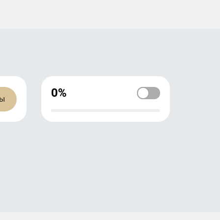
0%
ны