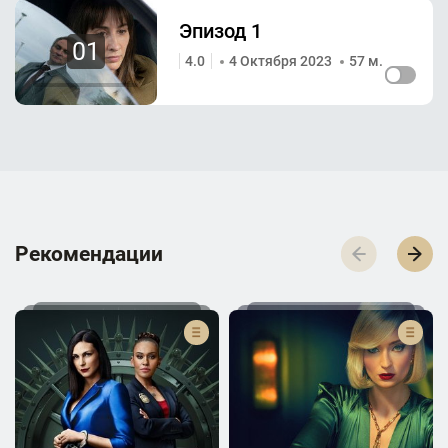
Эпизод 1
01
4.0
4 Октября 2023
57 м.
Р­­­е­­­к­­­о­­­м­­­е­­­н­­­д­­­а­­­ц­­­и­­­и