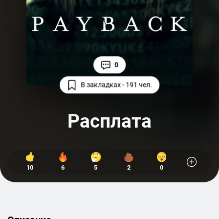
0
В закладках - 191 чел.
Расплата
10
6
5
2
0