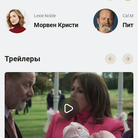
Lexie Noble
Cal Mor
Морвен Кристи
Пите
Трейлеры