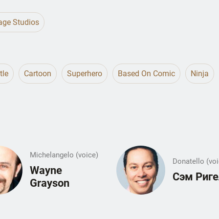
age Studios
tle
Cartoon
Superhero
Based On Comic
Ninja
Michelangelo (voice)
Donatello (voi
Wayne
Сэм Риг
Grayson