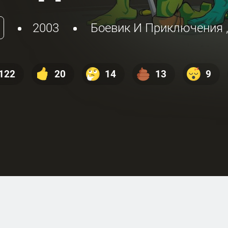
риключения!
2003
Боевик И Приключения
122
20
14
13
9