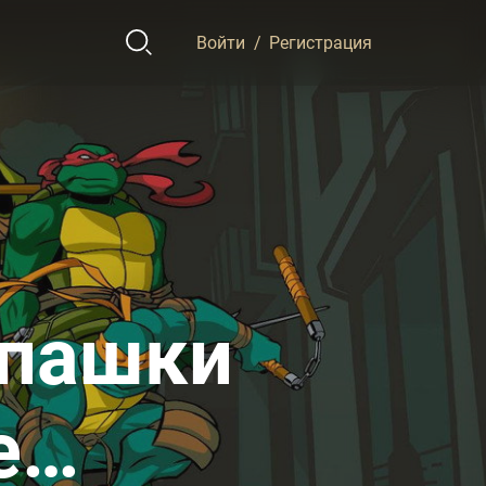
Войти
/
Регистрация
епашки
е