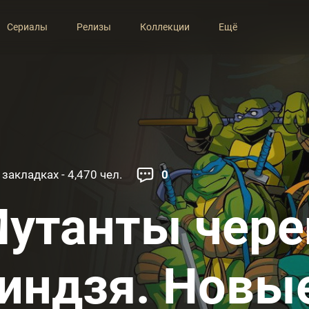
Сериалы
Релизы
Коллекции
Ещё
 закладках - 4,470 чел.
0
утанты чер
индзя. Новы