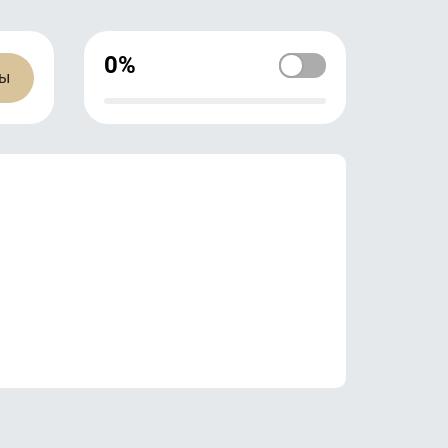
0%
ны