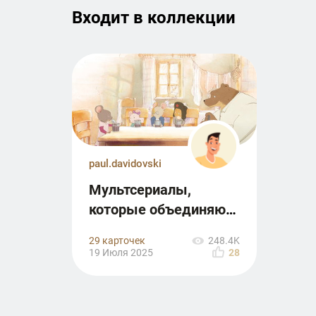
Входит в к­о­л­л­е­к­ц­и­и
paul.davidovski
Мультсериалы,
которые объединяют
поколения
29 карточек
248.4K
19 Июля 2025
28