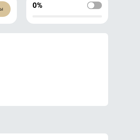
0%
ны