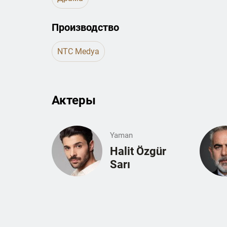
Производство
NTC Medya
Актеры
Yaman
Halit Özgür
Sarı