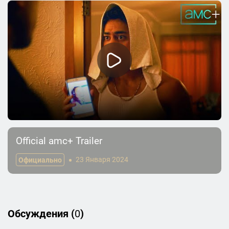
Official amc+ Trailer
Официально
23 Января 2024
Обсуждения (
0
)