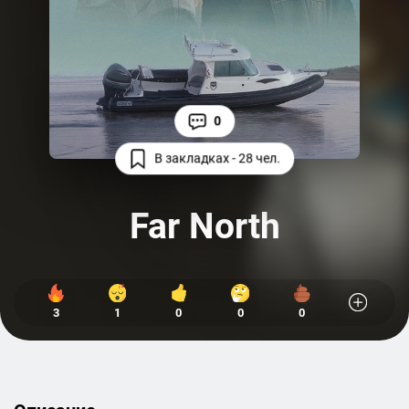
0
В закладках - 28 чел.
Far North
3
1
0
0
0