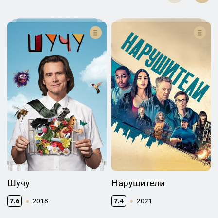
Шучу
Нарушители
7.6
2018
7.4
2021