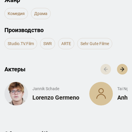
Жанр
Комедия
Драма
Производство
Studio.TV.Film
SWR
ARTE
Sehr Gute Filme
Актеры
Jannik Schade
Tai Ngu
Lorenzo Germeno
Anh-