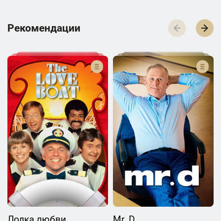
Р­­­е­­­к­­­о­­­м­­­е­­­н­­­д­­­а­­­ц­­­и­­­и
Лодка любви
Mr. D