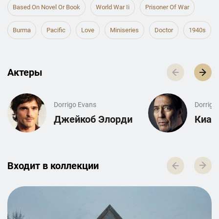
Based On Novel Or Book
World War Ii
Prisoner Of War
Burma
Pacific
Love
Miniseries
Doctor
1940s
Актеры
Dorrigo Evans
Dorrigo
Джейкоб Элорди
Киар
Входит в к­о­л­л­е­к­ц­и­и