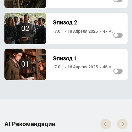
Эпизод 2
02
7.0
18 Апреля 2025
47 м.
Эпизод 1
01
7.0
18 Апреля 2025
46 м.
AI Р­е­к­о­м­е­н­д­а­ц­и­и