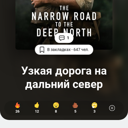
1
В закладках - 647 чел.
Узкая дорога на
дальний север
26
12
8
5
3