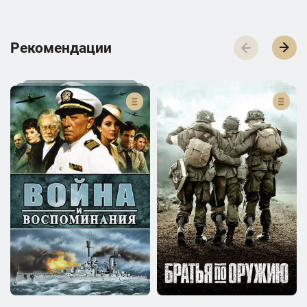
Р­­­е­­­к­­­о­­­м­­­е­­­н­­­д­­­а­­­ц­­­и­­­и