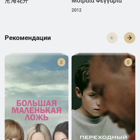
沧海花开
Μοιραία Φεγγάρια
2012
Р­­­е­­­к­­­о­­­м­­­е­­­н­­­д­­­а­­­ц­­­и­­­и