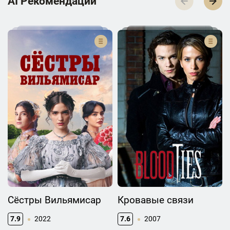
AI Р­е­к­о­м­е­н­д­а­ц­и­и
Сёстры Вильямисар
Кровавые связи
7.9
2022
7.6
2007