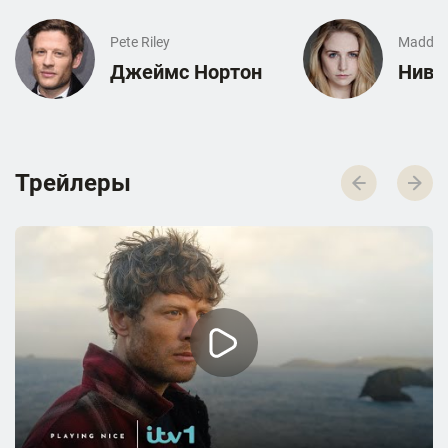
Pete Riley
Maddie 
Джеймс Нортон
Нив 
Трейлеры