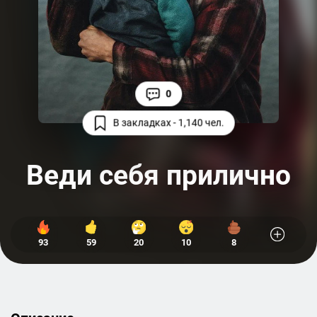
0
В закладках - 1,140 чел.
Веди себя прилично
93
59
20
10
8