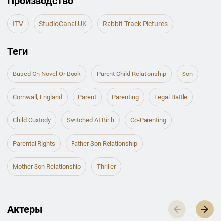
Производство
ITV
StudioCanal UK
Rabbit Track Pictures
Теги
Based On Novel Or Book
Parent Child Relationship
Son
Cornwall, England
Parent
Parenting
Legal Battle
Child Custody
Switched At Birth
Co-Parenting
Parental Rights
Father Son Relationship
Mother Son Relationship
Thriller
Актеры