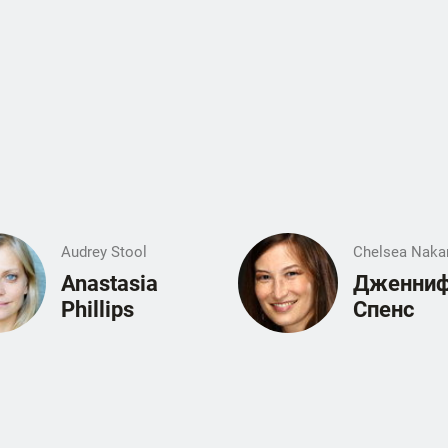
Audrey Stool
Chelsea Nak
Anastasia
Дженни
Phillips
Спенс