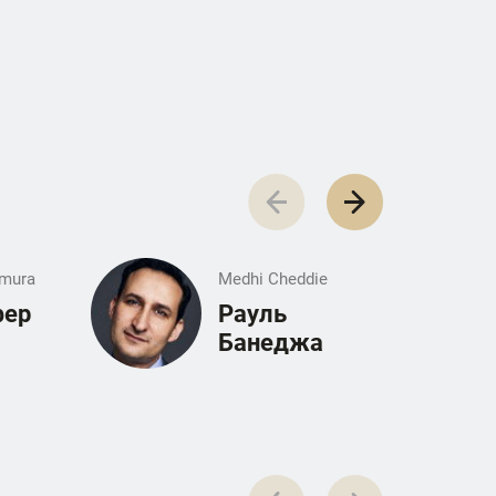
amura
Medhi Cheddie
фер
Рауль
Банеджа