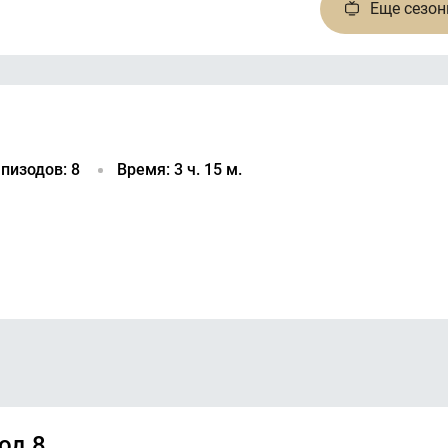
Еще
сезо
пизодов: 8
Время: 3 ч. 15 м.
од 8