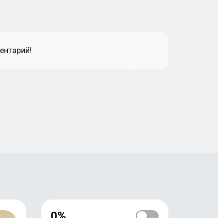
ентарий!
0%